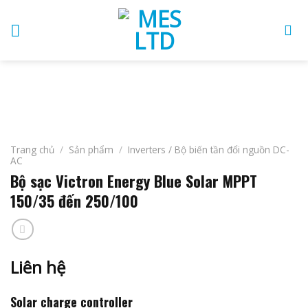
Skip
to
content
Trang chủ
/
Sản phẩm
/
Inverters / Bộ biến tần đổi nguồn DC-
AC
Bộ sạc Victron Energy Blue Solar MPPT
150/35 đến 250/100
Liên hệ
Solar charge controller